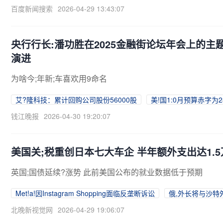
百度新闻搜索
2026-04-29 13:43:07
央行行长:潘功胜在2025金融街论坛年会上的
演进
为啥今;年新;车喜欢用9命名
艾?隆科技：累计回购公司股份56000股
美!国1:0月预算赤字为
钱江晚报
2026-04-30 19:20:07
美国关;税重创日本七大车企 半年额外支出达1.
英国;国债延续?涨势 此前美国公布的就业数据低于预期
Met!a!因Instagram Shopping面临反垄断诉讼
俄,外长将与沙特
北晚新视觉网
2026-04-29 19:06:07