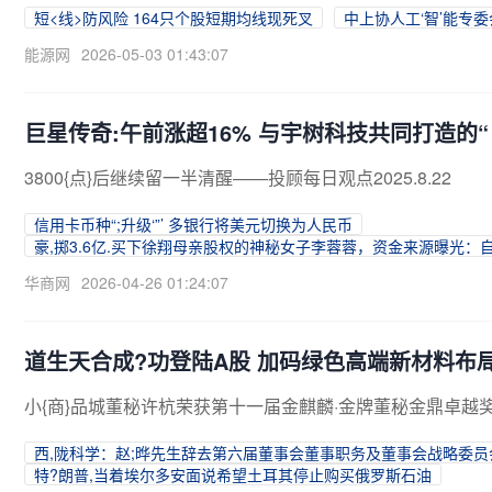
短<线>防风险 164只个股短期均线现死叉
中上协人工‘智’能专
能源网
2026-05-03 01:43:07
巨星传奇:午前涨超16% 与宇树科技共同打造的
3800{点}后继续留一半清醒——投顾每日观点2025.8.22
信用卡币种“;升级‘”’ 多银行将美元切换为人民币
豪,掷3.6亿.买下徐翔母亲股权的神秘女子李蓉蓉，资金来源曝光：自
华商网
2026-04-26 01:24:07
道生天合成?功登陆A股 加码绿色高端新材料布
小{商}品城董秘许杭荣获第十一届金麒麟·金牌董秘金鼎卓越
西,陇科学：赵;晔先生辞去第六届董事会董事职务及董事会战略委员
特?朗普,当着埃尔多安面说希望土耳其停止购买俄罗斯石油