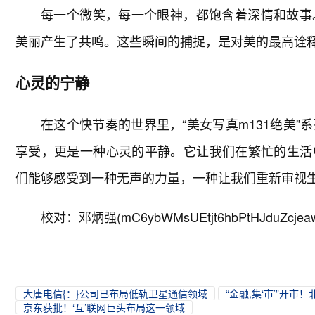
每一个微笑，每一个眼神，都饱含着深情和故事
美丽产生了共鸣。这些瞬间的捕捉，是对美的最高诠
心灵的宁静
在这个快节奏的世界里，“美女写真m131绝美
享受，更是一种心灵的平静。它让我们在繁忙的生活
们能够感受到一种无声的力量，一种让我们重新审视
校对：邓炳强(mC6ybWMsUEtjt6hbPtHJduZcjea
大唐电信{：}公司已布局低轨卫星通信领域
“金融,集‘市’”开市
京东获批！‘互’联网巨头布局这一领域