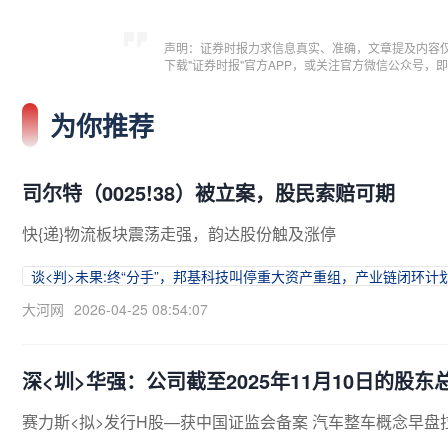
声明：证券时报力求信息真实、准确，文章提及内容
下载"证券时报"官方APP，或关注官方微信公众号
为你推荐
司尔特（0025!38）被立案，股民索赔可期
快{递}物流板块震荡走强，韵达股份触及涨停
谈<判>未果:终“分手”，邦基科技叫停重大资产重组，产业链闭环计
大河网
2026-04-25 08:54:07
深<圳>华强：公司截至2025年11月10日的股东总
赛力斯<拟>发行H股—获中国证监会备案 汽车整车概念早盘