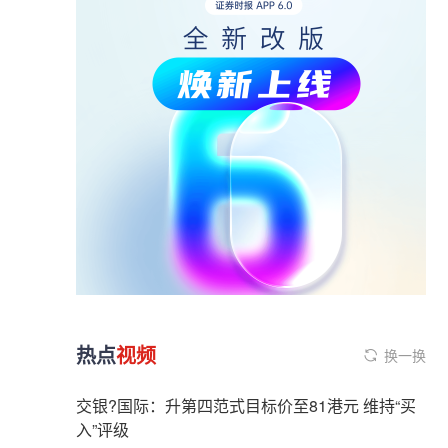
热点
视频
换一换
交银?国际：升第四范式目标价至81港元 维持“买
入”评级