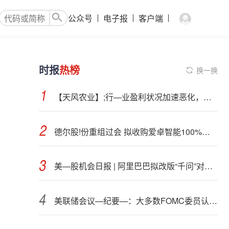
公众号
电子报
客户端
时报
热榜
换一换
【天风农业】;行—业盈利状况加速恶化，重视生猪板块！
德尔股!份重组过会 拟收购爱卓智能100%股权
美—股机会日报 | 阿里巴巴拟改版“千问”对标ChatGPT！思科盘前大涨7%，业绩超预期并上调指引
美联储会议—纪要—：大多数FOMC委员认为通胀风险甚于就业担忧