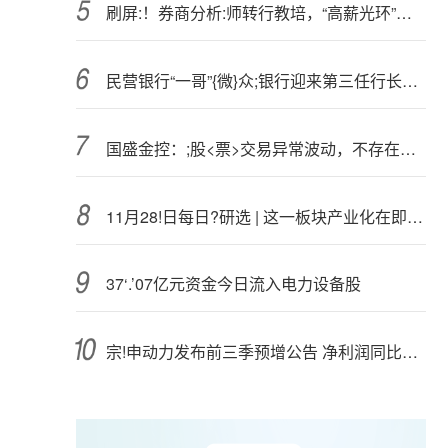
刷屏:！券商分析:师转行教培，“高薪光环”褪色？
民营银行“一哥”{微}众;银行迎来第三任行长，元老黄黎明获监管核准任职资格
国盛金控：;股<票>交易异常波动，不存在应披露而未披露的重大事项
11月28!日每日?研选 | 这一板块产业化在即，谁将率先受益？
37‘.’07亿元资金今日流入电力设备股
宗!申动力发布前三季预增公告 净利润同比增长70.00%~100.00%