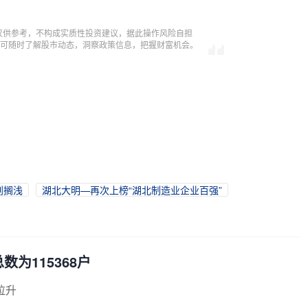
仅供参考，不构成实质性投资建议，据此操作风险自担
，即可随时了解股市动态，洞察政策信息，把握财富机会。
划搁浅
湖北大明—再次上榜“湖北制造业企业百强”
数为115368户
拉升