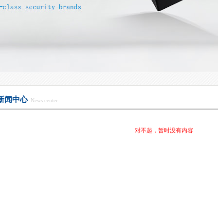
新闻中心
News center
对不起，暂时没有内容