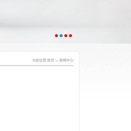
当前位置:首页 → 新闻中心