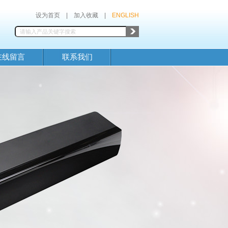
设为首页
|
加入收藏
|
ENGLISH
在线留言
联系我们