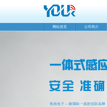
网站首页
公司简介