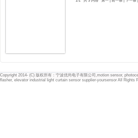
1/1 共 3 内容
第一
|
前一条
|
下一条
Copyright 2014- (C) 版权所有：宁波优尚电子有限公司,motion sensor, photocell
flasher, elevator industrial light curtain sensor supplier-yoursensor All Rights